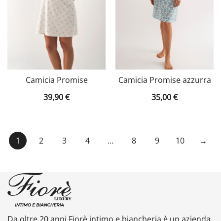
Camicia Promise
Camicia Promise azzurra
39,90
€
35,00
€
1
2
3
4
…
8
9
10
→
Da oltre 20 anni Fiorè intimo e biancheria è un azienda