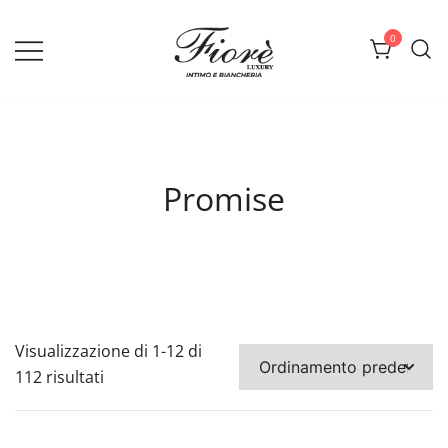
Vai
al
0
contenuto
Biancheria Fiorè
Promise
Visualizzazione di 1-12 di
112 risultati