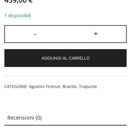
1 disponibili
Trapunta
-
+
Matrimoniale
Fancy
Agostini
AGGIUNGI AL CARRELLO
Firenze
quantità
CATEGORIE:
Agostini Firenze
,
Brands
,
Trapunte
Recensioni (0)