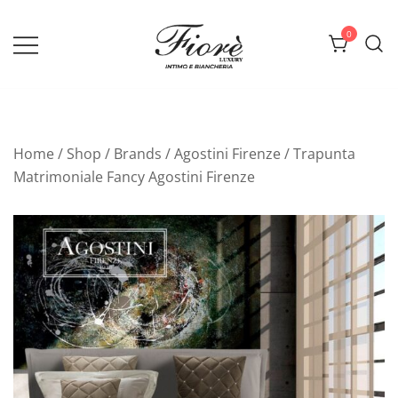
Vai
al
0
contenuto
Biancheria Fiorè
Home
/
Shop
/
Brands
/
Agostini Firenze
/ Trapunta
Matrimoniale Fancy Agostini Firenze