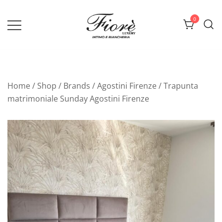
Vai
al
0
contenuto
Biancheria Fiorè
Home
/
Shop
/
Brands
/
Agostini Firenze
/ Trapunta
matrimoniale Sunday Agostini Firenze