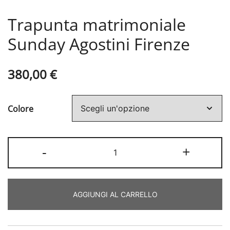
Trapunta matrimoniale
Sunday Agostini Firenze
380,00
€
Colore
Trapunta
-
+
matrimoniale
Sunday
Agostini
AGGIUNGI AL CARRELLO
Firenze
quantità