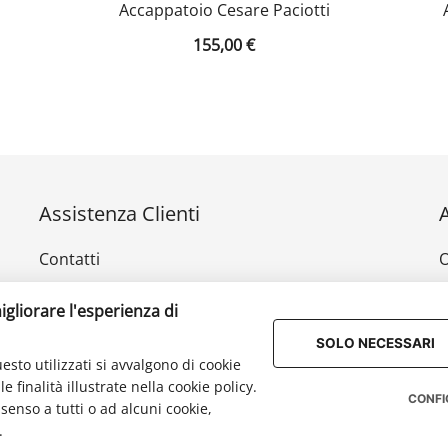
Accappatoio Cesare Paciotti
155,00
€
Assistenza Clienti
Contatti
O
Privacy Policy
I
igliorare l'esperienza di
Reso e rimborso
D
SOLO NECESSARI
esto utilizzati si avvalgono di cookie
Klarna
 finalità illustrate nella cookie policy.
CONFI
senso a tutti o ad alcuni cookie,
.