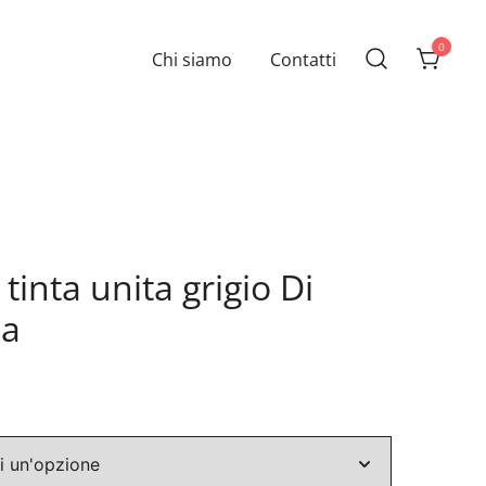
0
Chi siamo
Contatti
tinta unita grigio Di
ia