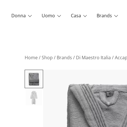
Vai
al
Donna
Uomo
Casa
Brands
contenuto
Home
/
Shop
/
Brands
/
Di Maestro Italia
/ Accap