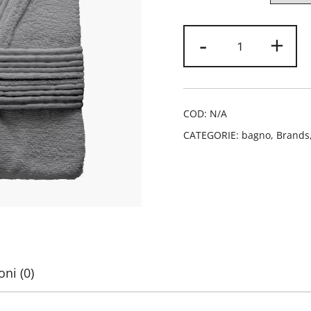
Accappatoio
-
+
tinta
unita
grigio
Di
COD:
N/A
Maestro
CATEGORIE:
bagno
,
Brands
Italia
quantità
ni (0)