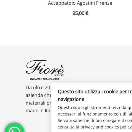
Accappatoio Agostini Firenze
95,00
€
Da oltre 20 anni Fiorè intimo e biancheria è un
Questo sito utilizza i cookie per m
azienda che si contraddistingue per la scelta di
navigazione
materiali preziosi per rispecchiare al meglio il
Questo sito o gli strumenti terzi da qu
made in Italy di qualità.
necessari al funzionamento ed utili alle
Se vuoi saperne di più o negare il con
consulta la
privacy and cookies policy