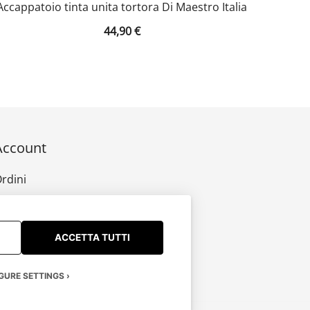
Accappatoio tinta unita tortora Di Maestro Italia
44,90
€
Account
rdini
ndirizzi
ettagli account
ACCETTA TUTTI
GURE SETTINGS