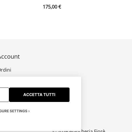
175,00
€
Account
rdini
ndirizzi
ettagli account
ACCETTA TUTTI
GURE SETTINGS
© 2026 Biancheria Fiorè.