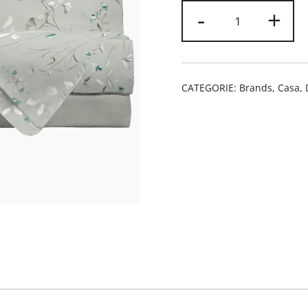
Lenzuola
-
+
matrimoniale
Di
Maestro
Italia
CATEGORIE:
Brands
,
Casa
,
Bouquet
quantità