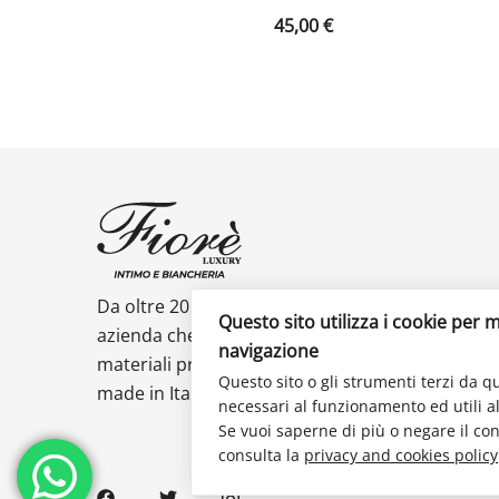
45,00
€
Da oltre 20 anni Fiorè intimo e biancheria è un
Questo sito utilizza i cookie per m
azienda che si contraddistingue per la scelta di
navigazione
materiali preziosi per rispecchiare al meglio il
Questo sito o gli strumenti terzi da qu
made in Italy di qualità.
necessari al funzionamento ed utili alle
Se vuoi saperne di più o negare il con
consulta la
privacy and cookies policy