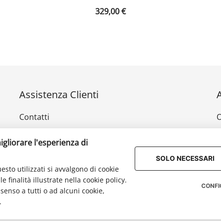
329,00
€
Assistenza Clienti
Contatti
O
Privacy Policy
I
igliorare l'esperienza di
Reso e rimborso
D
SOLO NECESSARI
esto utilizzati si avvalgono di cookie
Klarna
 finalità illustrate nella cookie policy.
CONFI
senso a tutti o ad alcuni cookie,
.