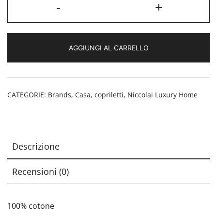
Copriletto
-
+
matrimoniale
Niccolai
Luxury
AGGIUNGI AL CARRELLO
home
quantità
CATEGORIE:
Brands
,
Casa
,
copriletti
,
Niccolai Luxury Home
Descrizione
Recensioni (0)
100% cotone