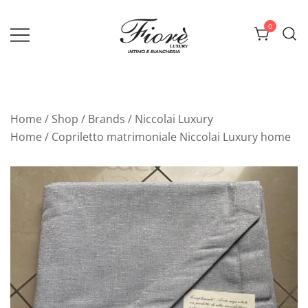
Vai
al
0
contenuto
Biancheria Fiorè
Home
/
Shop
/
Brands
/
Niccolai Luxury
Home
/ Copriletto matrimoniale Niccolai Luxury home