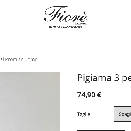
Biancheria Fiorè
zzi Promise uomo
Pigiama 3 p
74,90
€
Taglie