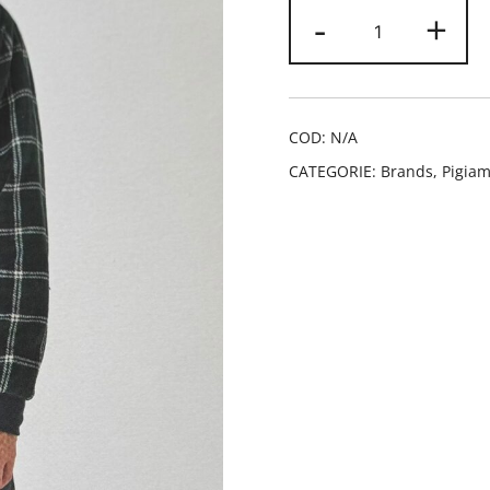
Pigiama
-
+
3
pezzi
Promise
uomo
COD:
N/A
quantità
CATEGORIE:
Brands
,
Pigiam