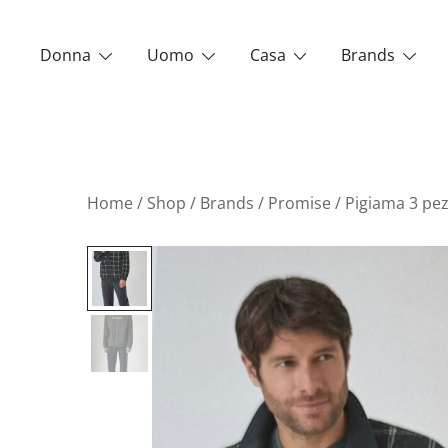
Vai
al
Donna
Uomo
Casa
Brands
contenuto
Home
/
Shop
/
Brands
/
Promise
/ Pigiama 3 pe