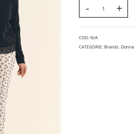
Pigiama
-
+
Promise
quantità
COD:
N/A
CATEGORIE:
Brands
,
Donna