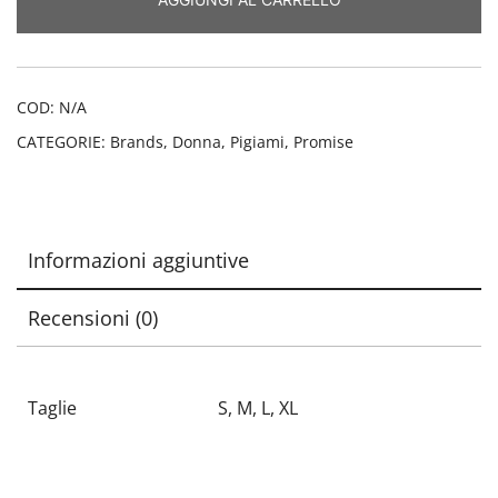
blu
quantità
COD:
N/A
CATEGORIE:
Brands
,
Donna
,
Pigiami
,
Promise
Informazioni aggiuntive
Recensioni (0)
Taglie
S, M, L, XL