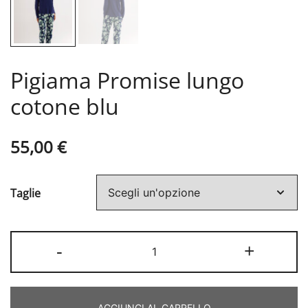
Pigiama Promise lungo
cotone blu
55,00
€
Taglie
Pigiama
-
+
Promise
lungo
cotone
AGGIUNGI AL CARRELLO