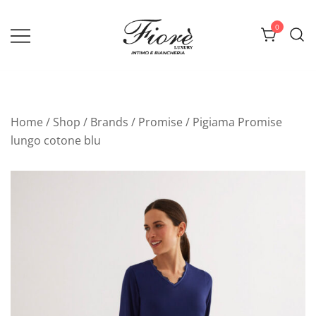
Vai
al
0
contenuto
Biancheria Fiorè
Home
/
Shop
/
Brands
/
Promise
/ Pigiama Promise
lungo cotone blu