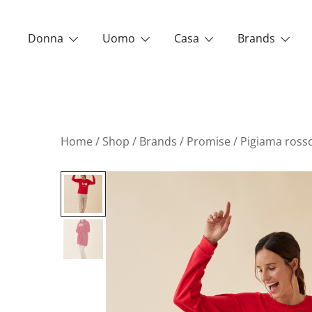
Vai
al
Donna
Uomo
Casa
Brands
contenuto
Home
/
Shop
/
Brands
/
Promise
/ Pigiama ross