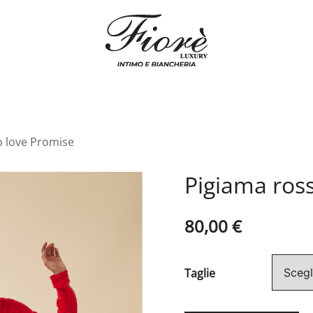
Biancheria Fiorè
o love Promise
Pigiama ros
80,00
€
Taglie