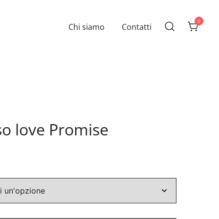
0
Chi siamo
Contatti
so love Promise