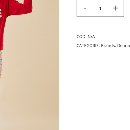
Pigiama
-
+
rosso
love
Promise
quantità
COD:
N/A
CATEGORIE:
Brands
,
Donna