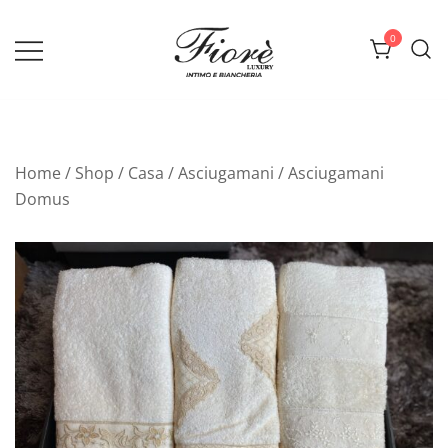
Vai
al
0
contenuto
Biancheria Fiorè
Home
/
Shop
/
Casa
/
Asciugamani
/ Asciugamani
Domus