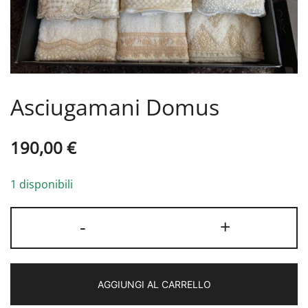
Asciugamani Domus
190,00
€
1 disponibili
Asciugamani
-
+
Domus
quantità
AGGIUNGI AL CARRELLO