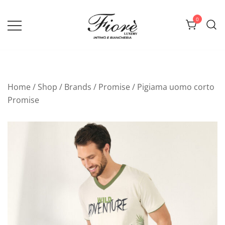
Vai
al
0
contenuto
Biancheria Fiorè
Home
/
Shop
/
Brands
/
Promise
/ Pigiama uomo corto
Promise