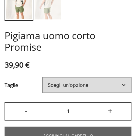
Pigiama uomo corto
Promise
39,90
€
Taglie
Pigiama
-
+
uomo
corto
Promise
AGGIUNGI AL CARRELLO